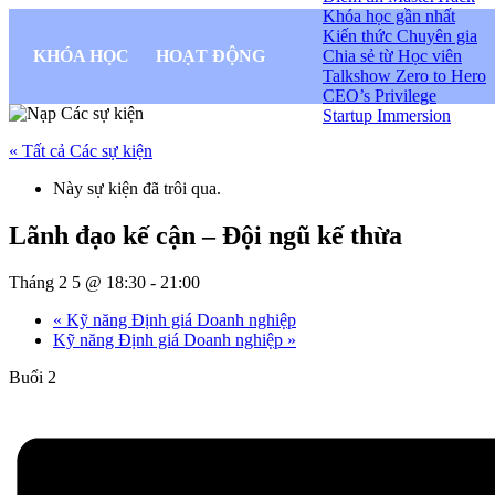
Khóa học gần nhất
Kiến thức Chuyên gia
KHÓA HỌC
HOẠT ĐỘNG
Chia sẻ từ Học viên
Talkshow Zero to Hero
CEO’s Privilege
Startup Immersion
« Tất cả Các sự kiện
Này sự kiện đã trôi qua.
Lãnh đạo kế cận – Đội ngũ kế thừa
Tháng 2 5 @ 18:30
-
21:00
«
Kỹ năng Định giá Doanh nghiệp
Kỹ năng Định giá Doanh nghiệp
»
Buổi 2