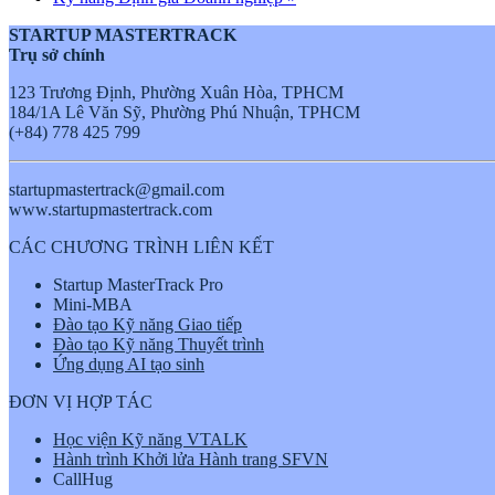
STARTUP MASTERTRACK
Trụ sở chính
123 Trương Định, Phường Xuân Hòa, TPHCM
184/1A Lê Văn Sỹ, Phường Phú Nhuận, TPHCM
(+84) 778 425 799
startupmastertrack@gmail.com
www.startupmastertrack.com
CÁC CHƯƠNG TRÌNH LIÊN KẾT
Startup MasterTrack Pro
Mini-MBA
Đào tạo Kỹ năng Giao tiếp
Đào tạo Kỹ năng Thuyết trình
Ứng dụng AI tạo sinh
ĐƠN VỊ HỢP TÁC
Học viện Kỹ năng VTALK
Hành trình Khởi lửa Hành trang SFVN
CallHug