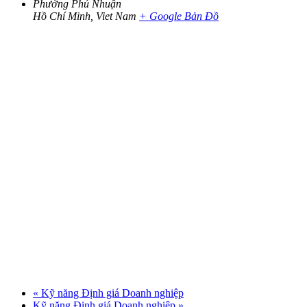
Phường Phú Nhuận
Hồ Chí Minh
,
Viet Nam
+ Google Bản Đồ
«
Kỹ năng Định giá Doanh nghiệp
Kỹ năng Định giá Doanh nghiệp
»