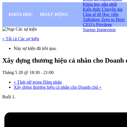
Khóa học gần nhất
Kiến thức Chuyên gia
KHÓA HỌC
HOẠT ĐỘNG
Chia sẻ từ Học viên
Talkshow Zero to Hero
CEO’s Privilege
Startup Immersion
« Tất cả Các sự kiện
Này sự kiện đã trôi qua.
Xây dựng thương hiệu cá nhân cho Doanh 
Tháng 5 20 @ 18:30
-
21:00
«
Tính nữ trong Đàm phán
Xây dựng thương hiệu cá nhân cho Doanh chủ
»
Buổi 1.