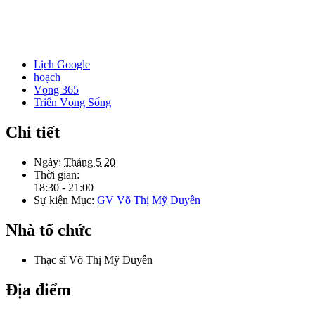
Lịch Google
hoạch
Vọng 365
Triển Vọng Sống
Chi tiết
Ngày:
Tháng 5 20
Thời gian:
18:30 - 21:00
Sự kiện Mục:
GV Võ Thị Mỹ Duyên
Nhà tổ chức
Thạc sĩ Võ Thị Mỹ Duyên
Địa điểm