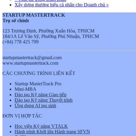
Xây dựng thương hiệu cá nhân cho Doanh chủ
»
STARTUP MASTERTRACK
Trụ sở chính
123 Trương Định, Phường Xuân Hòa, TPHCM
184/1A Lê Văn Sỹ, Phường Phú Nhuận, TPHCM
(+84) 778 425 799
startupmastertrack@gmail.com
www.startupmastertrack.com
CÁC CHƯƠNG TRÌNH LIÊN KẾT
Startup MasterTrack Pro
Mini-MBA
Đào tạo Kỹ năng Giao tiếp
Đào tạo Kỹ năng Thuyết trình
Ứng dụng AI tạo sinh
ĐƠN VỊ HỢP TÁC
Học viện Kỹ năng VTALK
Hành trình Khởi lửa Hành trang SFVN