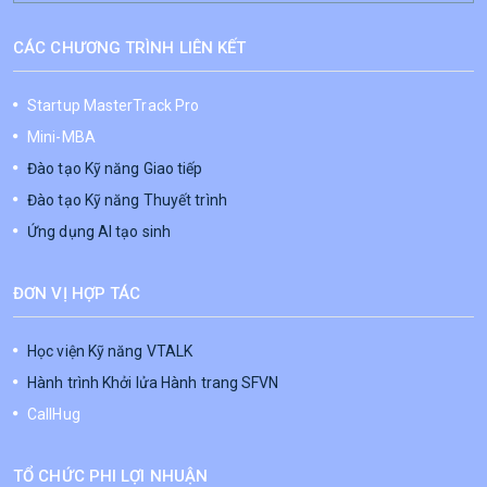
CÁC CHƯƠNG TRÌNH LIÊN KẾT
Startup MasterTrack Pro
Mini-MBA
Đào tạo Kỹ năng Giao tiếp
Đào tạo Kỹ năng Thuyết trình
Ứng dụng AI tạo sinh
ĐƠN VỊ HỢP TÁC
Học viện Kỹ năng VTALK
Hành trình Khởi lửa Hành trang SFVN
CallHug
TỔ CHỨC PHI LỢI NHUẬN