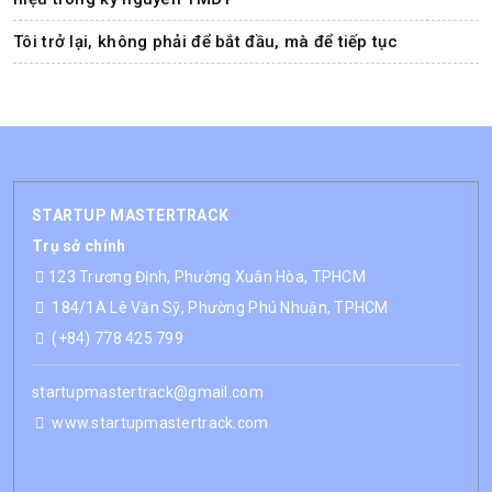
Tôi trở lại, không phải để bắt đầu, mà để tiếp tục
STARTUP MASTERTRACK
Trụ sở chính
123 Trương Định, Phường Xuân Hòa, TPHCM
184/1A Lê Văn Sỹ, Phường Phú Nhuận, TPHCM
(+84) 778 425 799
startupmastertrack@gmail.com
www.startupmastertrack.com