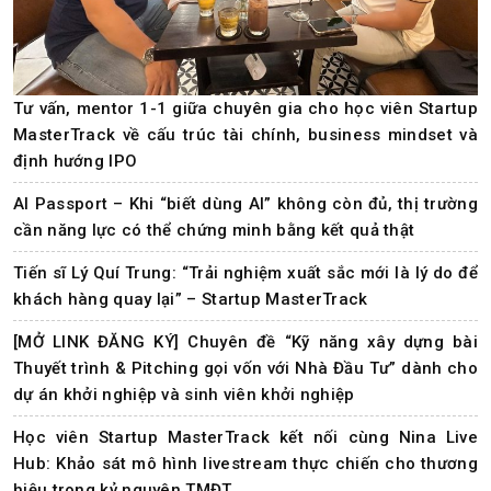
Tư vấn, mentor 1-1 giữa chuyên gia cho học viên Startup
MasterTrack về cấu trúc tài chính, business mindset và
định hướng IPO
AI Passport – Khi “biết dùng AI” không còn đủ, thị trường
cần năng lực có thể chứng minh bằng kết quả thật
Tiến sĩ Lý Quí Trung: “Trải nghiệm xuất sắc mới là lý do để
khách hàng quay lại” – Startup MasterTrack
[MỞ LINK ĐĂNG KÝ] Chuyên đề “Kỹ năng xây dựng bài
Thuyết trình & Pitching gọi vốn với Nhà Đầu Tư” dành cho
dự án khởi nghiệp và sinh viên khởi nghiệp
Học viên Startup MasterTrack kết nối cùng Nina Live
Hub: Khảo sát mô hình livestream thực chiến cho thương
hiệu trong kỷ nguyên TMĐT