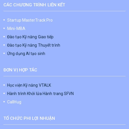
CÁC CHƯƠNG TRÌNH LIÊN KẾT
Startup MasterTrack Pro
Mini-MBA
Đào tạo Kỹ năng Giao tiếp
Đào tạo Kỹ năng Thuyết trình
Ứng dụng AI tạo sinh
ĐƠN VỊ HỢP TÁC
Học viện Kỹ năng VTALK
Hành trình Khởi lửa Hành trang SFVN
CallHug
TỔ CHỨC PHI LỢI NHUẬN