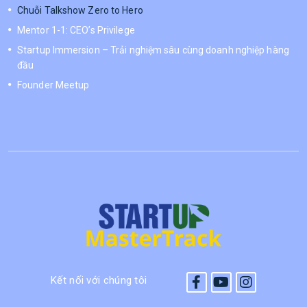
Chuỗi Talkshow Zero to Hero
Mentor 1-1: CEO’s Privilege
Startup Immersion – Trải nghiệm sâu cùng doanh nghiệp hàng
đầu
Founder Meetup
Kết nối với chúng tôi