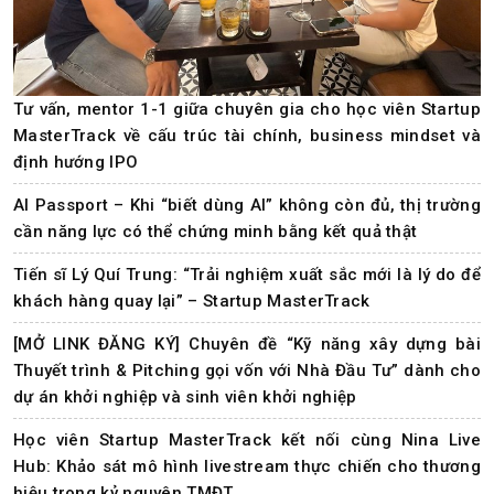
Tư vấn, mentor 1-1 giữa chuyên gia cho học viên Startup
MasterTrack về cấu trúc tài chính, business mindset và
định hướng IPO
AI Passport – Khi “biết dùng AI” không còn đủ, thị trường
cần năng lực có thể chứng minh bằng kết quả thật
Tiến sĩ Lý Quí Trung: “Trải nghiệm xuất sắc mới là lý do để
khách hàng quay lại” – Startup MasterTrack
[MỞ LINK ĐĂNG KÝ] Chuyên đề “Kỹ năng xây dựng bài
Thuyết trình & Pitching gọi vốn với Nhà Đầu Tư” dành cho
dự án khởi nghiệp và sinh viên khởi nghiệp
Học viên Startup MasterTrack kết nối cùng Nina Live
Hub: Khảo sát mô hình livestream thực chiến cho thương
hiệu trong kỷ nguyên TMĐT