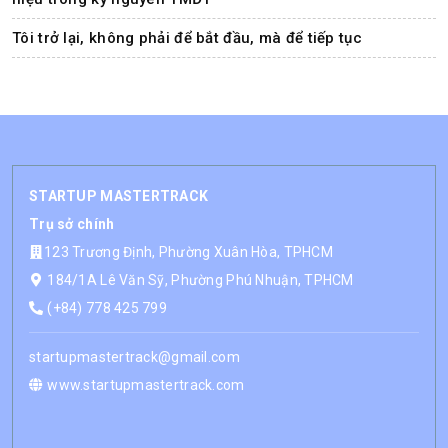
Tôi trở lại, không phải để bắt đầu, mà để tiếp tục
STARTUP MASTERTRACK
Trụ sở chính
123 Trương Định, Phường Xuân Hòa, TPHCM
184/1A Lê Văn Sỹ, Phường Phú Nhuận, TPHCM
(+84) 778 425 799
startupmastertrack@gmail.com
www.startupmastertrack.com