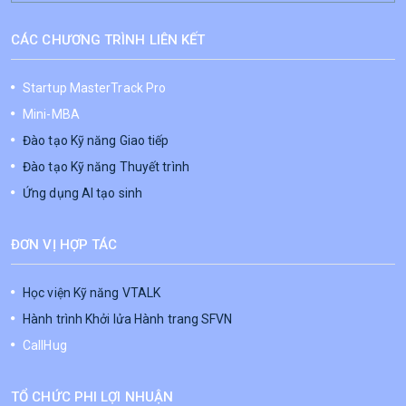
CÁC CHƯƠNG TRÌNH LIÊN KẾT
Startup MasterTrack Pro
Mini-MBA
Đào tạo Kỹ năng Giao tiếp
Đào tạo Kỹ năng Thuyết trình
Ứng dụng AI tạo sinh
ĐƠN VỊ HỢP TÁC
Học viện Kỹ năng VTALK
Hành trình Khởi lửa Hành trang SFVN
CallHug
TỔ CHỨC PHI LỢI NHUẬN