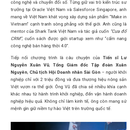
công nghệ và chuyển đổi số. Từng giữ vai trò kiến trúc sư
trưởng tại Oracle Việt Nam và Salesforce Singapore, anh
mang về Việt Nam khát vọng xây dựng sản phẩm “Make in
Vietnam” cạnh tranh sòng phẳng với thế giới. Anh cũng là
mentor của Shark Tank Việt Nam và tác giả cuốn
“Cưa đổ
CRM”
, cuốn sách được giới startup xem như “cẩm nang
công nghệ bán hàng thời 4.0”.
Tiếp nối chương trình là câu chuyện của
Tiến sĩ Lư
Nguyễn Xuân Vũ
,
Tổng Giám đốc Tập đoàn Xuân
Nguyên
,
Chủ tịch Hội Doanh nhân Sài Gòn
– người khởi
nghiệp chỉ với 2 triệu đồng và đưa thương hiệu nông sản
Việt vươn ra thế giới. Ông Vũ đã chia sẻ nhiều khía cạnh
khác nhau từ hành trình khởi nghiệp, đến vận hành doanh
nghiệp hiệu quả. Không chỉ làm kinh tế, ông còn mang sứ
mệnh gìn giữ niềm tự hào Việt trên trường quốc tế.