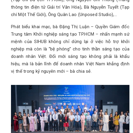
thông tin điện tử Giải trí Văn Hóa), Bà Nguyễn Tuyết (Tạp
chí Một Thế Giới), Ông Quân Lao (Unposed Studio),…
Phát biểu khai mạc, bà Đặng Thị Luận – Quyền Giám đốc
Trung tâm Khởi nghiệp sáng tạo TP.HCM – nhấn mạnh sứ
mệnh của SIHUB không chỉ dừng lại ở việc hỗ trợ khởi
nghiệp mà còn là “bệ phóng” cho tinh thần sáng tạo của
doanh nhân Việt. Đổi mới sáng tạo không phải là khẩu
hiệu, mà là bản lĩnh để doanh nhân Việt Nam khẳng định
vị thế trong kỷ nguyên mới – bà chia sẻ.