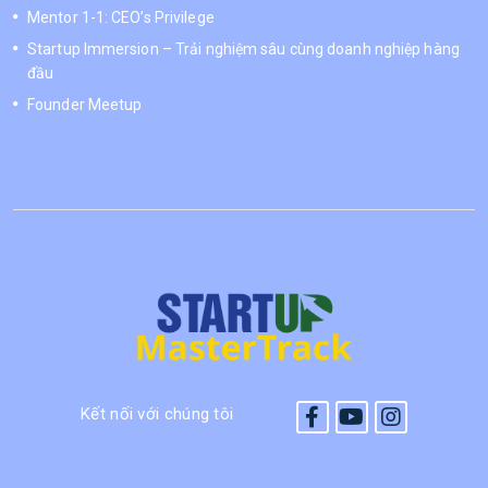
Mentor 1-1: CEO’s Privilege
Startup Immersion – Trải nghiệm sâu cùng doanh nghiệp hàng
đầu
Founder Meetup
Kết nối với chúng tôi