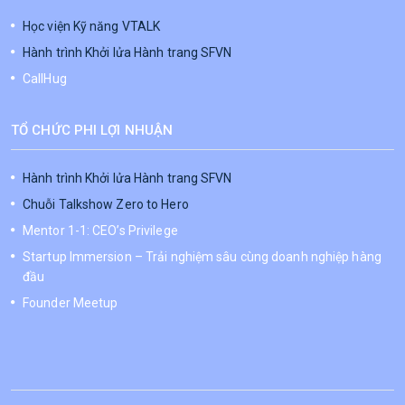
Học viện Kỹ năng VTALK
Hành trình Khởi lửa Hành trang SFVN
CallHug
TỔ CHỨC PHI LỢI NHUẬN
Hành trình Khởi lửa Hành trang SFVN
Chuỗi Talkshow Zero to Hero
Mentor 1-1: CEO’s Privilege
Startup Immersion – Trải nghiệm sâu cùng doanh nghiệp hàng
đầu
Founder Meetup